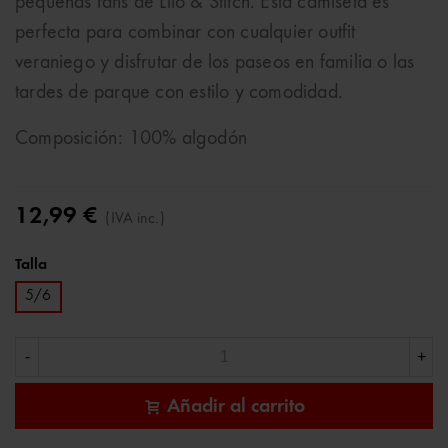
pequeñas fans de Lilo & Stitch. Esta camiseta es
perfecta para combinar con cualquier outfit
veraniego y disfrutar de los paseos en familia o las
tardes de parque con estilo y comodidad.
Composición: 100% algodón
12,99 €
(IVA inc.)
Talla
5/6
-
+
Añadir al carrito