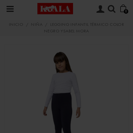
0
INICIO
/
NIÑA
/
LEGGING INFANTIL TÉRMICO COLOR
NEGRO YSABEL MORA