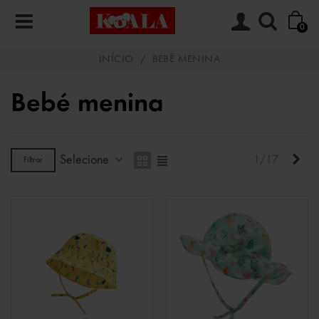
0
INÍCIO
/
BEBÉ MENINA
Bebé menina
Selecione
Pró
1/17
Filtrar