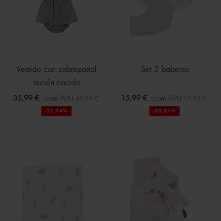
Vestido con cubrepañal
Set 2 baberos
recién nacida
35,99 €
(com IVA)
15,99 €
(com IVA)
45,99 €
19,99 €
-21,74%
-20,01%