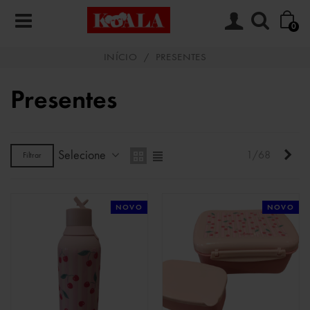
0
INÍCIO
/
PRESENTES
Presentes
Selecione
Pró
1/68
Filtrar
NOVO
NOVO