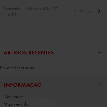
Mostrando 1-16 de um total de 1075
Pró
1
2
3
…
68
artigo(s)
ARTIGOS RECENTES
Desistir del contrato aquí
INFORMAÇÃO
Novidades
Mais vendidos