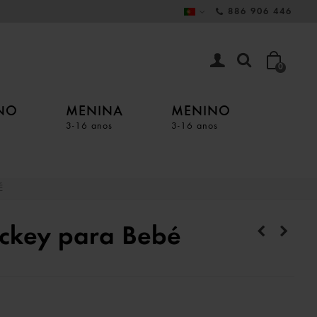
886 906 446
0
INO
MENINA
MENINO
3-16 anos
3-16 anos
É
ickey para Bebé