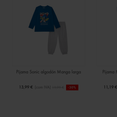
Pijama Sonic algodón Manga larga
Pijama
13,99 €
(com IVA)
11,19 
19,99 €
-30%