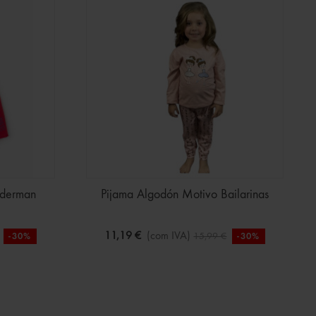
iderman
Pijama Algodón Motivo Bailarinas
11,19 €
(com IVA)
15,99 €
-30%
-30%