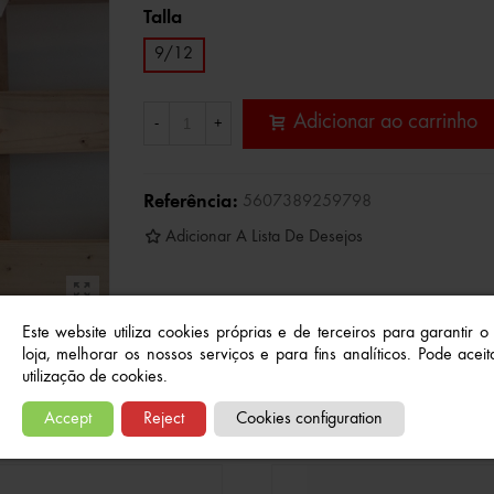
Talla
9/12
Adicionar ao carrinho
-
+
Referência:
5607389259798
Adicionar A Lista De Desejos
Este website utiliza cookies próprias e de terceiros para garantir 
loja, melhorar os nossos serviços e para fins analíticos. Pode aceita
utilização de cookies.
Produtos relacionados
Accept
Reject
Cookies configuration