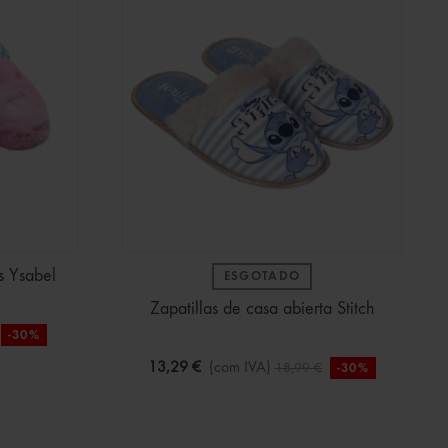
as Ysabel
ESGOTADO
Zapatillas de casa abierta Stitch
-30%
13,29 €
(com IVA)
18,99 €
-30%