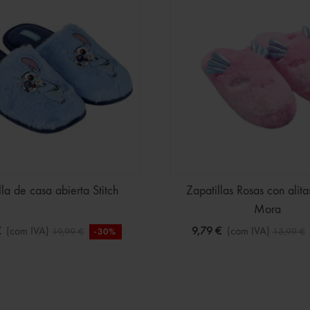
lla de casa abierta Stitch
Zapatillas Rosas con alit
Mora
€
(com IVA)
9,79 €
(com IVA)
19,99 €
13,99 €
-30%