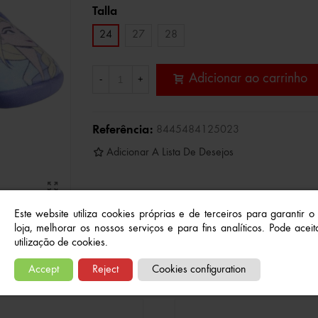
Talla
24
27
28
Adicionar ao carrinho
-
+
Referência:
8445484125023
Adicionar A Lista De Desejos
Este website utiliza cookies próprias e de terceiros para garantir 
loja, melhorar os nossos serviços e para fins analíticos. Pode aceita
utilização de cookies.
Produtos relacionados
Accept
Reject
Cookies configuration