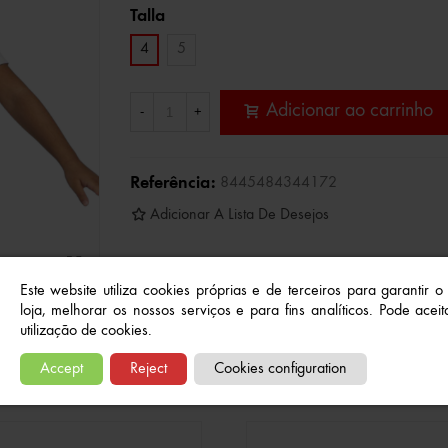
Talla
4
5
Adicionar ao carrinho
-
+
Referência:
8445484344172
Adicionar A Lista De Desejos
Este website utiliza cookies próprias e de terceiros para garantir 
loja, melhorar os nossos serviços e para fins analíticos. Pode aceita
utilização de cookies.
Produtos relacionados
Accept
Reject
Cookies configuration