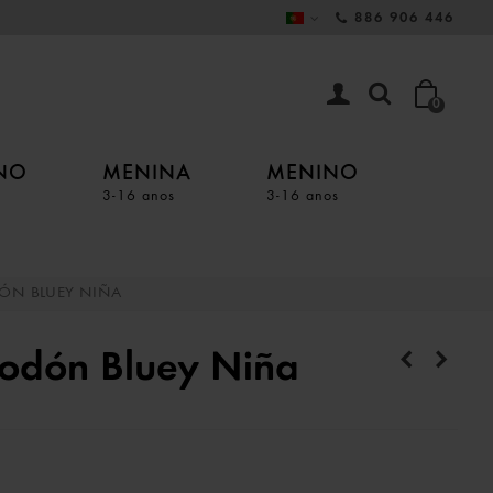
886 906 446
0
INO
MENINA
MENINO
3-16 anos
3-16 anos
ÓN BLUEY NIÑA
godón Bluey Niña