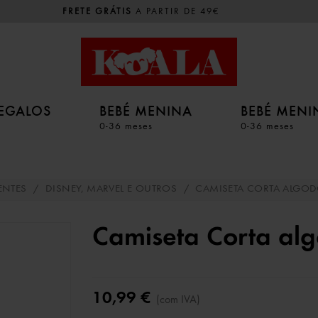
FRETE GRÁTIS
A PARTIR DE 49€
EGALOS
BEBÉ MENINA
BEBÉ MEN
0-36 meses
0-36 meses
ENTES
/
DISNEY, MARVEL E OUTROS
/
CAMISETA CORTA ALGOD
Camiseta Corta al
10,99 €
(com IVA)