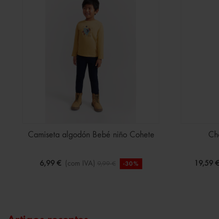
Camiseta algodón Bebé niño Cohete
Ch
6,99 €
(com IVA)
19,59 
9,99 €
-30%