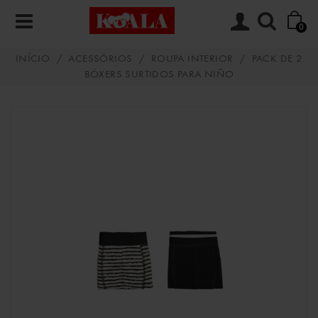
0
INÍCIO
/
ACESSÓRIOS
/
ROUPA INTERIOR
/
PACK DE 2
BÓXERS SURTIDOS PARA NIÑO