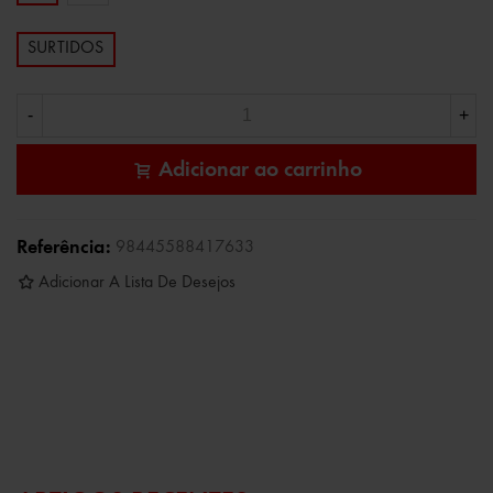
SURTIDOS
-
+
Adicionar ao carrinho
Referência:
98445588417633
Adicionar A Lista De Desejos