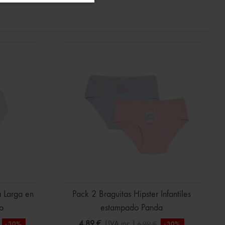
 Larga en
Pack 2 Braguitas Hipster Infantiles
o
estampado Panda
4,89 €
(IVA inc.)
6,99 €
-30%
-30%