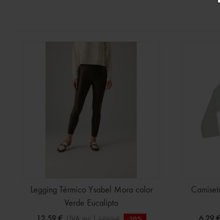
Legging Térmico Ysabel Mora color
Camiset
Verde Eucalipto
12,59 €
(IVA inc.)
6,29 
17,99 €
-30%