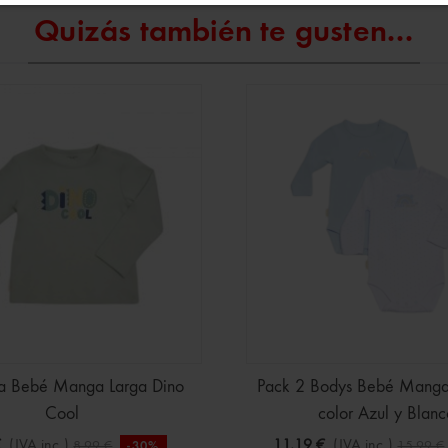
Quizás también te gusten...
a Bebé Manga Larga Dino
Pack 2 Bodys Bebé Manga
Cool
color Azul y Blanc
€
(IVA inc.)
11,19 €
(IVA inc.)
8,99 €
15,99 €
-30%