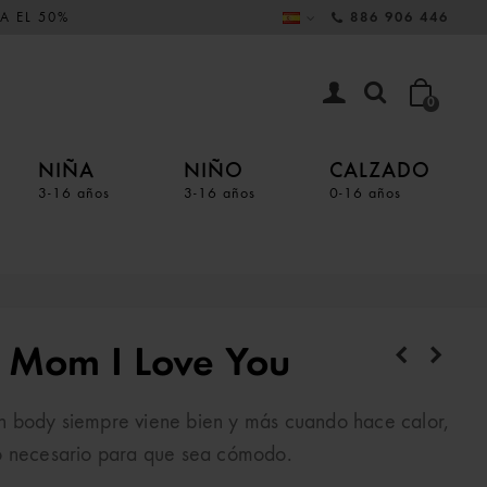
A EL 50%
886 906 446
0
NIÑA
NIÑO
CALZADO
3-16 años
3-16 años
0-16 años
s Mom I Love You
 body siempre viene bien y más cuando hace calor,
lo necesario para que sea cómodo.