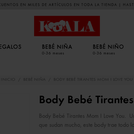
UENTOS EN MILES DE ARTÍCULOS EN TODA LA TIENDA | HAST
EGALOS
BEBÉ NIÑA
BEBÉ NIÑO
0-36 meses
0-36 meses
INICIO
/
BEBÉ NIÑA
/
BODY BEBÉ TIRANTES MOM I LOVE YOU
Body Bebé Tirante
Body Bebé Tirantes Mom I Love You. Un
que sudan mucho, este body trae todo 