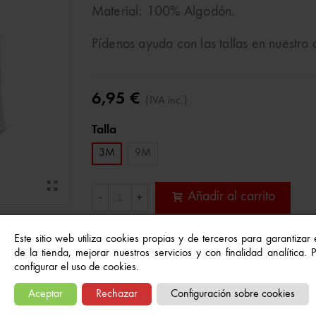
Material: 100% Algodón.
Pídenos ayuda con las tallas en nuestro
6,95 €
(IVA inc.)
Talla
3M
9M
Añadir al carrito
-
+
Este sitio web utiliza cookies propias y de terceros para garantizar
Referencia:
25363
de la tienda, mejorar nuestros servicios y con finalidad analítica.
configurar el uso de cookies.
A Lista De Deseos
Aceptar
Rechazar
Configuración sobre cookies