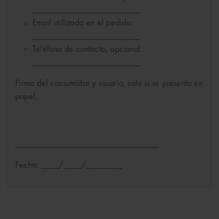
________________________
Email utilizado en el pedido:
________________________
Teléfono de contacto, opcional:
________________________
Firma del consumidor y usuario, solo si se presenta en
papel:
________________________________
Fecha: ____/____/________