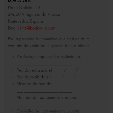
KOALA VILA
Plaza Galicia, 10
36600 Vilagarcía de Arousa
Pontevedra, España
Email:
info@koalavila.com
Por la presente le comunico que desisto de mi
contrato de venta del siguiente bien o bienes:
Producto/s objeto del desistimiento:
________________________
Pedido realizado el: ____/____/________
Pedido recibido el: ____/____/________
Número de pedido:
________________________
Nombre del consumidor y usuario:
________________________
Domicilio del consumidor y usuario: