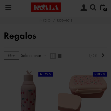
0
INICIO
/
REGALOS
Regalos
Seleccionar
Sigu
1/68
Filtrar
NUEVO
NUEVO