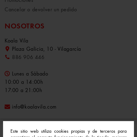
Promociones
Cancelar o devolver un pedido
NOSOTROS
Koala Vila
Plaza Galicia, 10 - Vilagarcía
886 906 446
Lunes a Sábado
10:00 a 14:00h
17:00 a 21:00h
info@koalavila.com
Este sitio web utiliza cookies propias y de terceros para