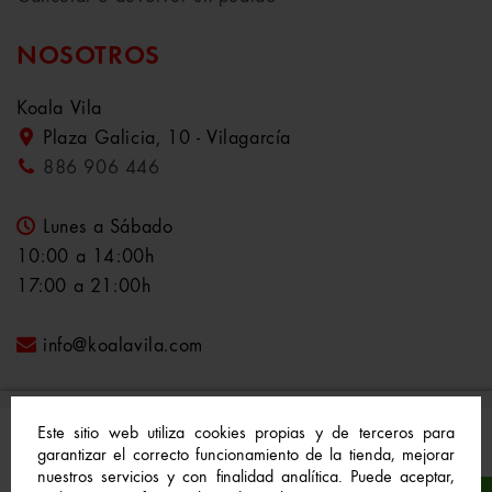
NOSOTROS
Koala Vila
Plaza Galicia, 10 - Vilagarcía
886 906 446
Lunes a Sábado
10:00 a 14:00h
17:00 a 21:00h
info@koalavila.com
Este sitio web utiliza cookies propias y de terceros para
garantizar el correcto funcionamiento de la tienda, mejorar
nuestros servicios y con finalidad analítica. Puede aceptar,
© 2021-2022 Koala Vila™. Todos los derechos