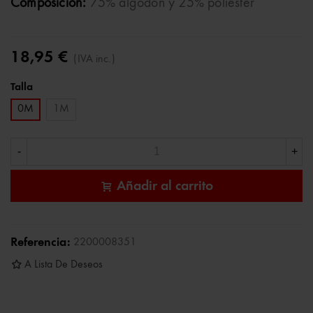
Composición:
75% algodón y 25% poliéster
18,95 €
(IVA inc.)
Talla
0M
1M
-
+
Añadir al carrito
Referencia:
2200008351
A Lista De Deseos