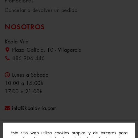
Promociones
Cancelar o devolver un pedido
NOSOTROS
Koala Vila
Plaza Galicia, 10 - Vilagarcía
886 906 446
Lunes a Sábado
10:00 a 14:00h
17:00 a 21:00h
info@koalavila.com
Este sitio web utiliza cookies propias y de terceros para