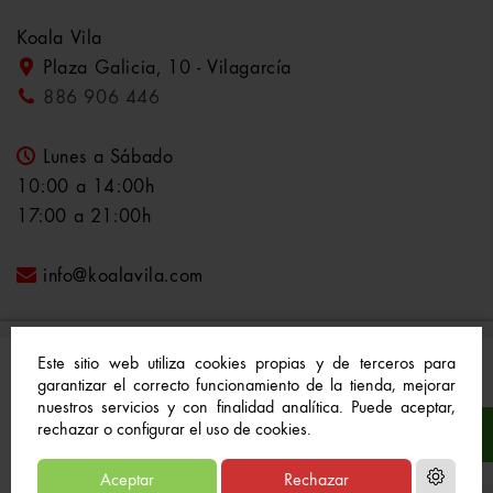
Koala Vila
Plaza Galicia, 10 - Vilagarcía
886 906 446
Lunes a Sábado
10:00 a 14:00h
17:00 a 21:00h
info@koalavila.com
Este sitio web utiliza cookies propias y de terceros para
garantizar el correcto funcionamiento de la tienda, mejorar
nuestros servicios y con finalidad analítica. Puede aceptar,
© 2021-2022 Koala Vila™. Todos los derechos
rechazar o configurar el uso de cookies.
reservados
Aceptar
Rechazar