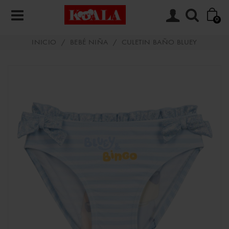
0
INICIO
/
BEBÉ NIÑA
/
CULETIN BAÑO BLUEY