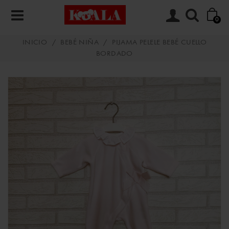
0
INICIO
/
BEBÉ NIÑA
/
PIJAMA PELELE BEBÉ CUELLO
BORDADO