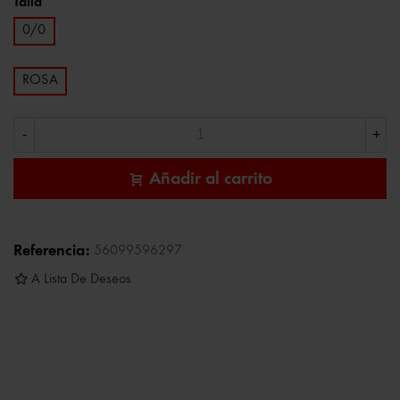
Talla
0/0
ROSA
-
+
Añadir al carrito
Referencia:
56099596297
A Lista De Deseos