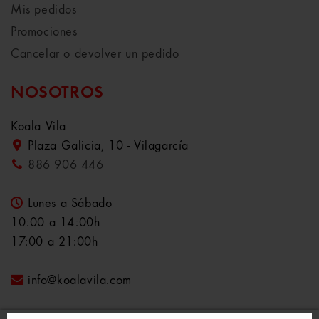
Mis pedidos
Promociones
Cancelar o devolver un pedido
NOSOTROS
Koala Vila
Plaza Galicia, 10 - Vilagarcía
886 906 446
Lunes a Sábado
10:00 a 14:00h
17:00 a 21:00h
info@koalavila.com