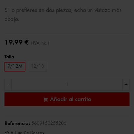
Si lo prefieres en dos piezas, echa un vistazo más
abajo.
19,99 €
(IVA inc.)
Talla
9/12M
12/18
-
+
Añadir al carrito
Referencia:
5609150255206
A Lista De Deseos