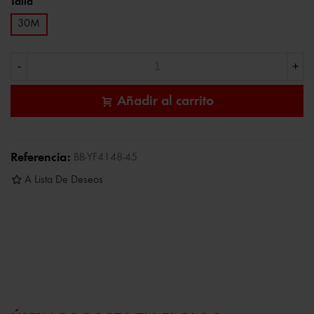
Talla
30M
-
+
Añadir al carrito
Referencia:
BB-YF4148-45
A Lista De Deseos