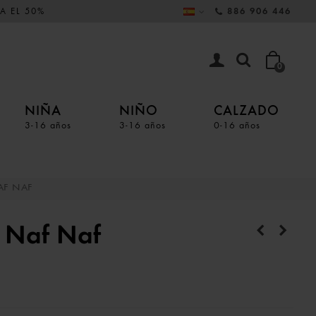
A EL 50%
886 906 446
0
NIÑA
NIÑO
CALZADO
3-16 años
3-16 años
0-16 años
AF NAF
e Naf Naf