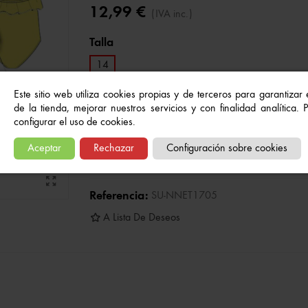
12,99 €
(IVA inc.)
Talla
14
Este sitio web utiliza cookies propias y de terceros para garantizar
FUCSIA
de la tienda, mejorar nuestros servicios y con finalidad analítica.
configurar el uso de cookies.
Añadir al carrito
-
+
Aceptar
Rechazar
Configuración sobre cookies
Referencia:
SU-NNET1705
A Lista De Deseos