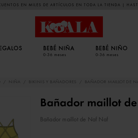
UENTOS EN MILES DE ARTÍCULOS EN TODA LA TIENDA | HAST
EGALOS
BEBÉ NIÑA
BEBÉ NIÑO
0-36 meses
0-36 meses
O
/
NIÑA
/
BIKINIS Y BAÑADORES
/
BAÑADOR MAILLOT DE N
Bañador maillot d
Bañador maillot de Naf Naf