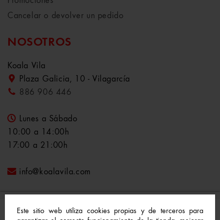
Promociones
Cancelar o devolver un pedido
NOSOTROS
Koala Vila
Plaza Galicia, 10 - Vilagarcía
886 906 446
Lunes a Sábado
10:00 a 14:00h
17:00 a 21:00h
info@koalavila.com
Este sitio web utiliza cookies propias y de terceros para