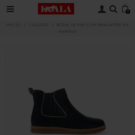
0
INICIO
/
CALZADO
/
BOTAS DE PIEL CON BRILLANTES EN
MARINO