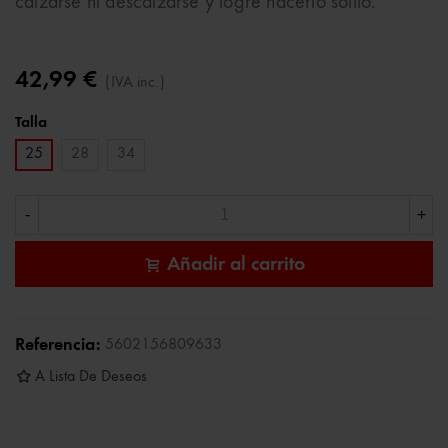
calzarse ni descalzarse y logre hacerlo solito.
42,99 €
(IVA inc.)
Talla
25
28
34
-
+
Añadir al carrito
Referencia:
5602156809633
A Lista De Deseos