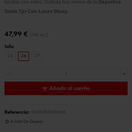
lucirlas con estilo.
Disfruta hoy mismo de la
Deportiva
Suela Tpr Con Luces Bluey
.
47,99 €
(IVA inc.)
Talla
24
26
27
-
+
Añadir al carrito
Referencia:
8445484346466
A Lista De Deseos