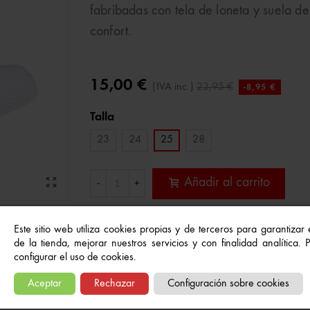
fabribadas con tela de loneta y suela de
confort.
15,00 €
(IVA inc.)
23,95 €
-8,95 €
Talla
23
24
25
28
Añadir al carrito
-
+
Este sitio web utiliza cookies propias y de terceros para garantizar
Referencia:
2300005165
de la tienda, mejorar nuestros servicios y con finalidad analítica.
A Lista De Deseos
configurar el uso de cookies.
Aceptar
Rechazar
Configuración sobre cookies