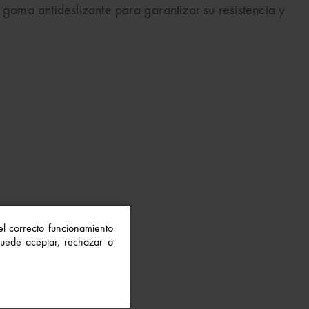
 goma antideslizante para garantizar su resistencia y
 el correcto funcionamiento
 Puede aceptar, rechazar o