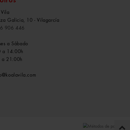
otros
 Vila
aza Galicia, 10 - Vilagarcía
6 906 446
nes a Sábado
 a 14:00h
 a 21:00h
fo@koalavila.com