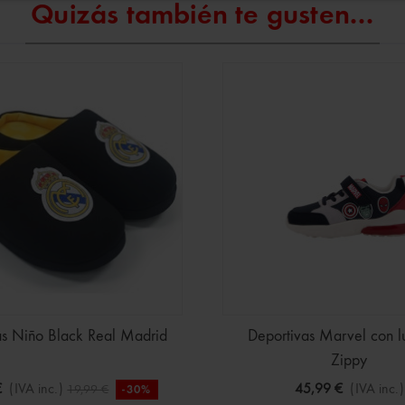
Quizás también te gusten...
as Niño Black Real Madrid
Deportivas Marvel con l
Zippy
€
(IVA inc.)
45,99 €
(IVA inc.)
19,99 €
-30%