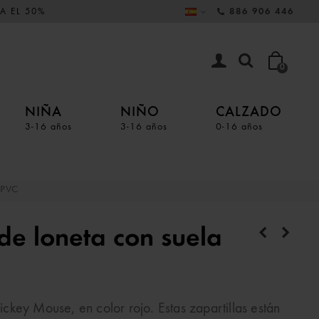
A EL 50%
886 906 446
0
NIÑA
NIÑO
CALZADO
3-16 años
3-16 años
0-16 años
 PVC
de loneta con suela
key Mouse, en color rojo. Estas zapartillas están