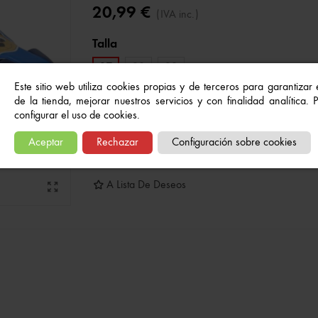
20,99 €
(IVA inc.)
Talla
27
28
29
Este sitio web utiliza cookies propias y de terceros para garantizar
de la tienda, mejorar nuestros servicios y con finalidad analítica.
Añadir al carrito
-
+
configurar el uso de cookies.
Aceptar
Rechazar
Configuración sobre cookies
Referencia:
8445484347777
A Lista De Deseos