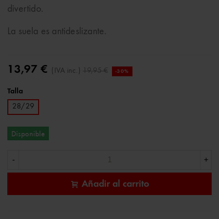
divertido.
La suela es antideslizante.
13,97 €
(IVA inc.)
19,95 €
-30%
Talla
28/29
Disponible
-
+
Añadir al carrito