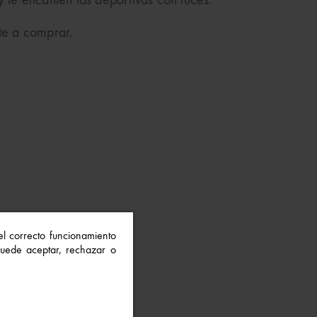
y le encanten las deportivas con luces.
rte a comprar.
 el correcto funcionamiento
 Puede aceptar, rechazar o