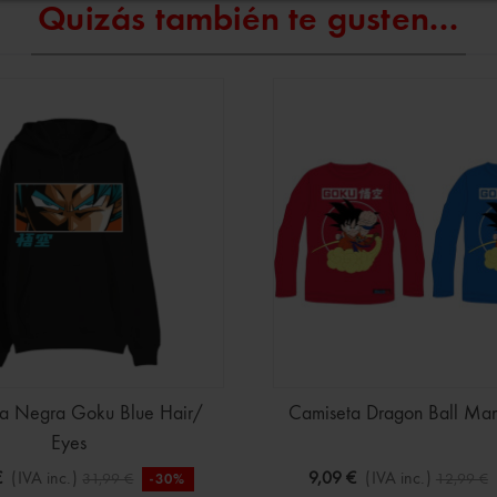
Quizás también te gusten...
a Negra Goku Blue Hair/
Camiseta Dragon Ball Ma
Eyes
€
(IVA inc.)
9,09 €
(IVA inc.)
31,99 €
12,99 €
-30%