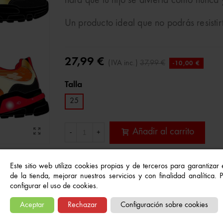
hará que tu hijo se divierta como nunca 
Un producto ideal que no podrás resisti
27,99 €
(IVA inc.)
37,99 €
-10,00 €
Talla
25
Añadir al carrito
-
+
Este sitio web utiliza cookies propias y de terceros para garantizar
Referencia:
8054708333931
de la tienda, mejorar nuestros servicios y con finalidad analítica.
A Lista De Deseos
configurar el uso de cookies.
Aceptar
Rechazar
Configuración sobre cookies