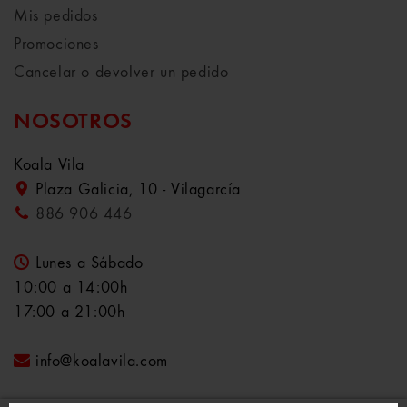
Mis pedidos
Promociones
Cancelar o devolver un pedido
NOSOTROS
Koala Vila
Plaza Galicia, 10 - Vilagarcía
886 906 446
Lunes a Sábado
10:00 a 14:00h
17:00 a 21:00h
info@koalavila.com