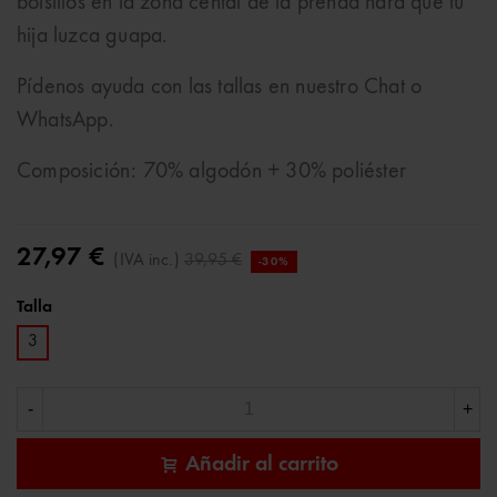
bolsillos en la zona cental de la prenda hará que tu
hija luzca guapa.
Pídenos ayuda con las tallas en nuestro Chat o
WhatsApp.
Composición: 70% algodón + 30% poliéster
27,97 €
(IVA inc.)
39,95 €
-30%
Talla
3
-
+
Añadir al carrito