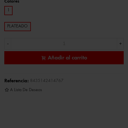
Colores
1
PLATEADO
-
+
Añadir al carrito
Referencia:
8435142414767
A Lista De Deseos