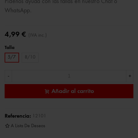
Pídenos ayuda con las tallas en nuestro Chat o
WhatsApp.
4,99 €
(IVA inc.)
Talla
5/7
8/10
-
+
Añadir al carrito
Referencia:
12101
A Lista De Deseos