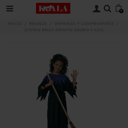
0
INICIO
/
REGALOS
/
DISFRACES Y COMPLEMENTOS
/
DISFRAZ BRUJA INFANTIL NEGRO Y AZUL