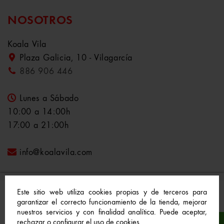
NOSOTROS
Koala Vila
Plaza Galicia, 10 - Vilagarcía
886 906 446
Lunes a Sábado
10:00 a 14:00h
17:00 a 21:00h
info@koalavila.com
Este sitio web utiliza cookies propias y de terceros para
garantizar el correcto funcionamiento de la tienda, mejorar
nuestros servicios y con finalidad analítica. Puede aceptar,
© 2021-2022 Koala Vila™. Todos los derechos
rechazar o configurar el uso de cookies.