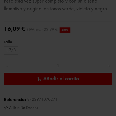
Pero esta vez super completo y con un diseño
llamativo y original en tonos verde, violeta y negro.
16,09 €
(IVA inc.)
22,99 €
-30%
Talla
L 7/8
-
+
Añadir al carrito
Referencia:
8422971070271
A Lista De Deseos