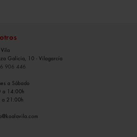
otros
 Vila
aza Galicia, 10 - Vilagarcía
6 906 446
nes a Sábado
 a 14:00h
 a 21:00h
fo@koalavila.com