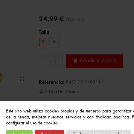
24,99 €
(IVA inc.)
Talla
S
M
Añadir al carrito
-
+
Referencia:
84730957102111
A Lista De Deseos
Este sitio web utiliza cookies propias y de terceros para garantizar
de la tienda, mejorar nuestros servicios y con finalidad analítica.
configurar el uso de cookies.