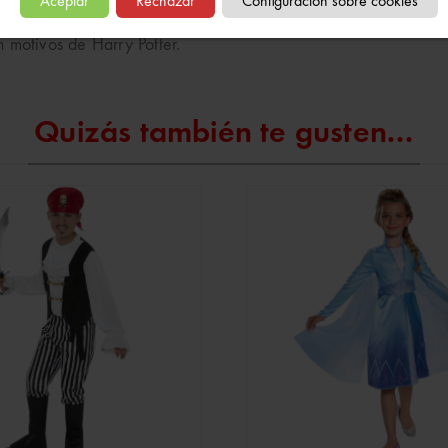
Aceptar
Rechazar
Configuración sobre cookies
 motivos de Harry Potter.
Quizás también te gusten...