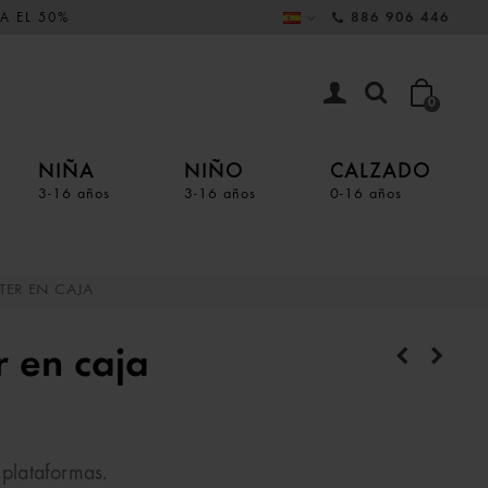
A EL 50%
886 906 446
0
NIÑA
NIÑO
CALZADO
3-16 años
3-16 años
0-16 años
TER EN CAJA
r en caja
 plataformas.