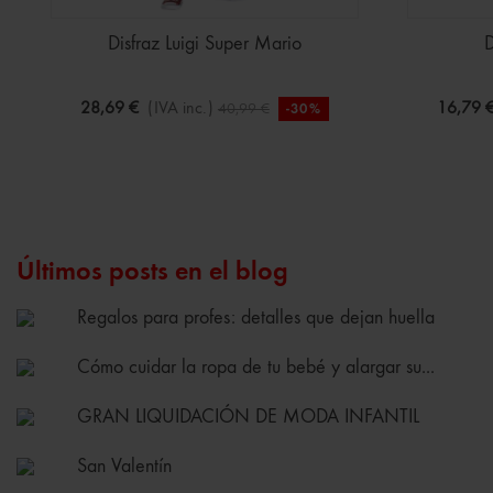
Disfraz Luigi Super Mario
D
28,69 €
(IVA inc.)
16,79 
40,99 €
-30%
Últimos posts en el blog
Regalos para profes: detalles que dejan huella
Cómo cuidar la ropa de tu bebé y alargar su...
GRAN LIQUIDACIÓN DE MODA INFANTIL
San Valentín