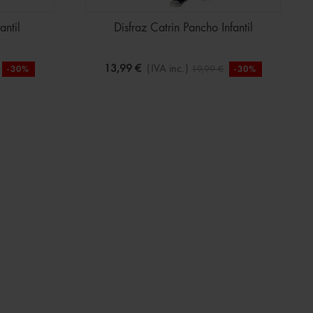
antil
Disfraz Catrin Pancho Infantil
13,99 €
(IVA inc.)
19,99 €
-30%
-30%