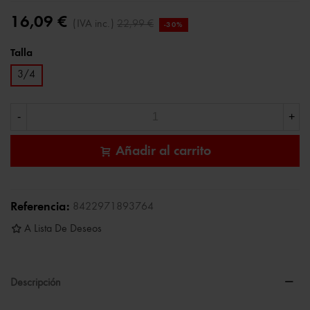
16,09 €
(IVA inc.)
22,99 €
-30%
Talla
3/4
-
+
Añadir al carrito
Referencia:
8422971893764
A Lista De Deseos
Descripción