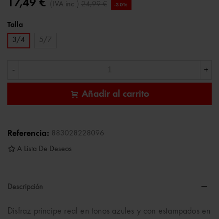
17,49 €
(IVA inc.)
24,99 €
-30%
Talla
3/4
5/7
-
+
Añadir al carrito
Referencia:
883028228096
A Lista De Deseos
Descripción
Disfraz principe real en tonos azules y con estampados en