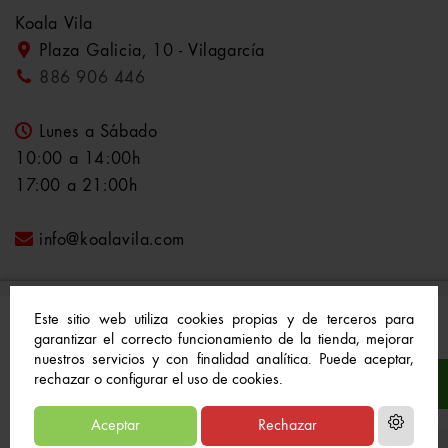
Koala Vila
Plaza Galicia, 10 - Vilagarcía
886 906 446
Lunes a Sábado
10:00 a 14:00h
17:00 a 21:00h
info@koalavila.com
Este sitio web utiliza cookies propias y de terceros para
garantizar el correcto funcionamiento de la tienda, mejorar
nuestros servicios y con finalidad analítica. Puede aceptar,
© 2021-2022 Koala Vila™. Todos los derechos
rechazar o configurar el uso de cookies.
reservados
Aceptar
Rechazar