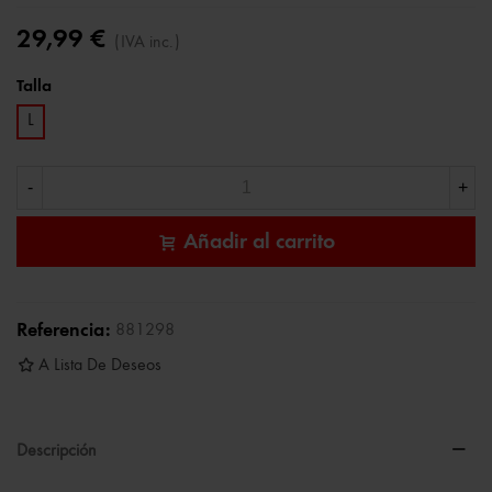
29,99 €
(IVA inc.)
Talla
L
-
+
Añadir al carrito
Referencia:
881298
A Lista De Deseos
Descripción