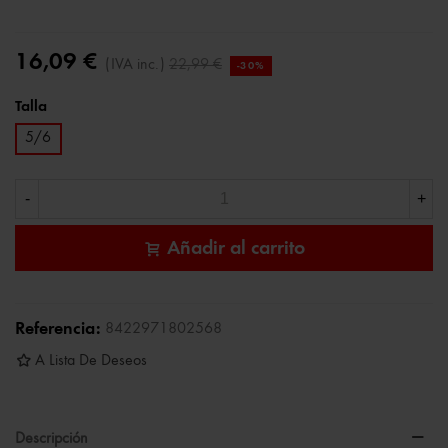
16,09 €
(IVA inc.)
22,99 €
-30%
Talla
5/6
-
+
Añadir al carrito
Referencia:
8422971802568
A Lista De Deseos
Descripción