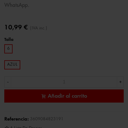
WhatsApp.
10,99 €
(IVA inc.)
Talla
6
AZUL
-
+
Añadir al carrito
Referencia:
3609084823191