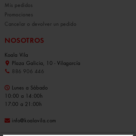
Mis pedidos
Promociones
Cancelar o devolver un pedido
NOSOTROS
Koala Vila
Plaza Galicia, 10 - Vilagarcía
886 906 446
Lunes a Sábado
10:00 a 14:00h
17:00 a 21:00h
info@koalavila.com