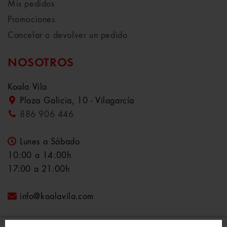
Mis pedidos
Promociones
Cancelar o devolver un pedido
NOSOTROS
Koala Vila
Plaza Galicia, 10 - Vilagarcía
886 906 446
Lunes a Sábado
10:00 a 14:00h
17:00 a 21:00h
info@koalavila.com