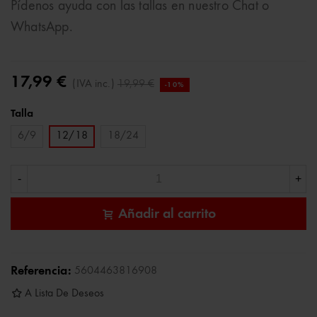
Pídenos ayuda con las tallas en nuestro Chat o
WhatsApp.
17,99 €
(IVA inc.)
19,99 €
-10%
Talla
6/9
12/18
18/24
-
+
Añadir al carrito
Referencia:
5604463816908
A Lista De Deseos