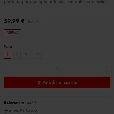
perfecta para completar looks invernales con estilo.
59,99 €
(IVA inc.)
ARENA
Talla
5
7
9
10
-
+
Añadir al carrito
Referencia:
4439
A Lista De Deseos