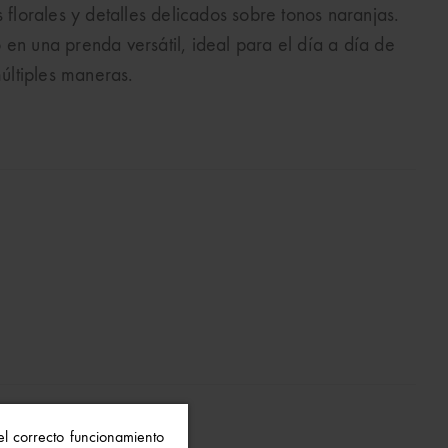
orales y detalles delicados sobre tonos naranjas.
en una prenda versátil, ideal para el día a día de
ltiples maneras.
 el correcto funcionamiento