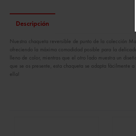
Descripción
Nuestra chaqueta reversible de punto de la colección Mar
ofreciendo la máxima comodidad posible para la delicada 
lleno de color, mientras que el otro lado muestra un diseñ
que se os presente, esta chaqueta se adapta fácilmente a 
ella!