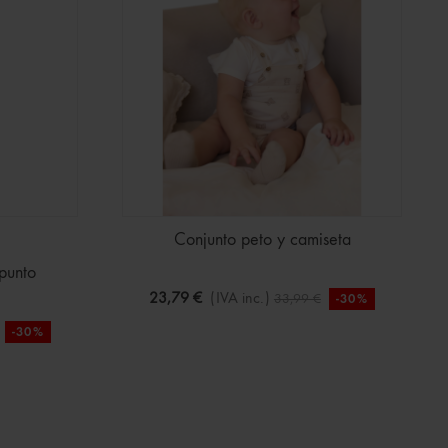
Conjunto peto y camiseta
punto
23,79 €
(IVA inc.)
33,99 €
-30%
-30%