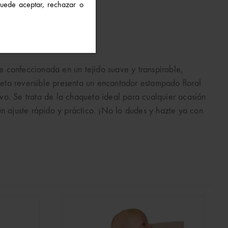
 Puede aceptar, rechazar o
 confeccionada en un tejido suave y transpirable,
eta reversible presenta un encantador estampado floral
ivo. Se trata de la chaqueta ideal para cualquier ocasión
n ajuste rápido y práctico. ¡No lo dudes y hazte ya con