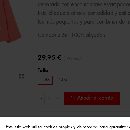
decorada con encantadores estampados fl
Esta chaqueta ofrece comodidad y estilo 
los más pequeños y para combinar de mú
Composición: 100% algodón
29,95 €
(IVA inc.)
Talla
12M
24M
Añadir al carrito
-
+
Referencia:
101114
Este sitio web utiliza cookies propias y de terceros para garantizar
A Lista De Deseos