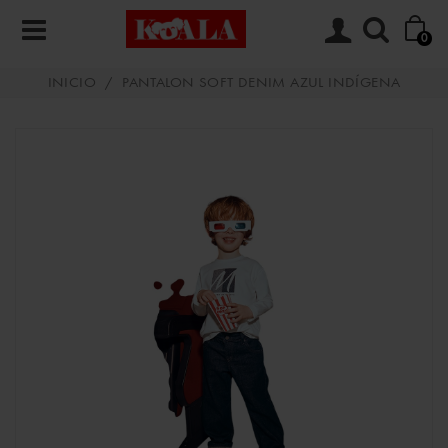
0
INICIO
/
PANTALON SOFT DENIM AZUL INDÍGENA