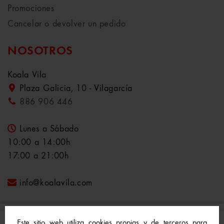
Promociones
Cancelar o devolver un pedido
NOSOTROS
Koala Vila
Plaza Galicia, 10 - Vilagarcía
886 906 446
Lunes a Sábado
10:00 a 14:00h
17:00 a 21:00h
info@koalavila.com
Este sitio web utiliza cookies propias y de terceros para