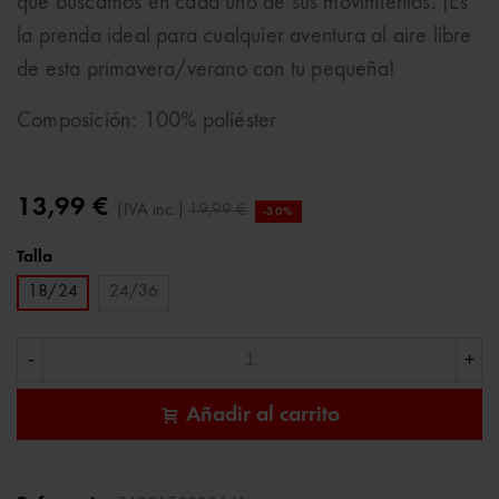
que buscamos en cada uno de sus movimientos. ¡Es
la prenda ideal para cualquier aventura al aire libre
de esta primavera/verano con tu pequeña!
Composición: 100% poliéster
13,99 €
(IVA inc.)
19,99 €
-30%
Talla
18/24
24/36
-
+
Añadir al carrito