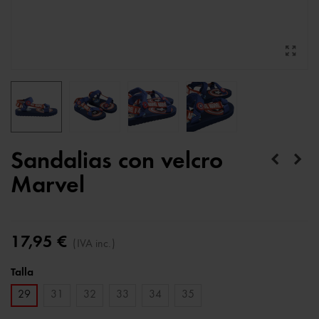
Sandalias con velcro
Marvel
17,95 €
(IVA inc.)
Talla
29
31
32
33
34
35