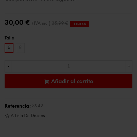
30,00 €
(IVA inc.)
35,99 €
-16,64%
Talla
6
8
-
+
Añadir al carrito
Referencia:
3942
A Lista De Deseos