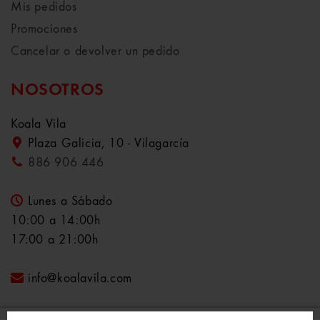
Mis pedidos
Promociones
Cancelar o devolver un pedido
NOSOTROS
Koala Vila
Plaza Galicia, 10 - Vilagarcía
886 906 446
Lunes a Sábado
10:00 a 14:00h
17:00 a 21:00h
info@koalavila.com