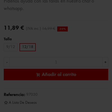
Pídenos ayuda con las tallas en nuestro chat o
whatsapp.
11,89 €
(IVA inc.)
16,99 €
-30%
Talla
9/12
12/18
-
+
Añadir al carrito
Referencia:
97030
A Lista De Deseos