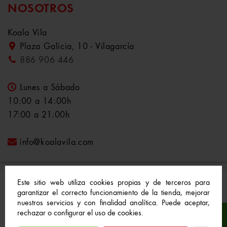
NOSOTROS
Koala Vila
Plaza Galicia, 10 - Vilagarcía
886 906 446
Lunes a Sábado
10:00 a 14:00h
17:00 a 21:00h
info@koalavila.com
Este sitio web utiliza cookies propias y de terceros para
garantizar el correcto funcionamiento de la tienda, mejorar
nuestros servicios y con finalidad analítica. Puede aceptar,
© 2021-2022 Koala Vila™. Todos los derechos
rechazar o configurar el uso de cookies.
reservados