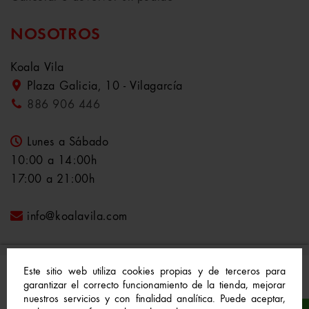
NOSOTROS
Koala Vila
Plaza Galicia, 10 - Vilagarcía
886 906 446
Lunes a Sábado
10:00 a 14:00h
17:00 a 21:00h
info@koalavila.com
Este sitio web utiliza cookies propias y de terceros para
garantizar el correcto funcionamiento de la tienda, mejorar
nuestros servicios y con finalidad analítica. Puede aceptar,
© 2021-2022 Koala Vila™. Todos los derechos