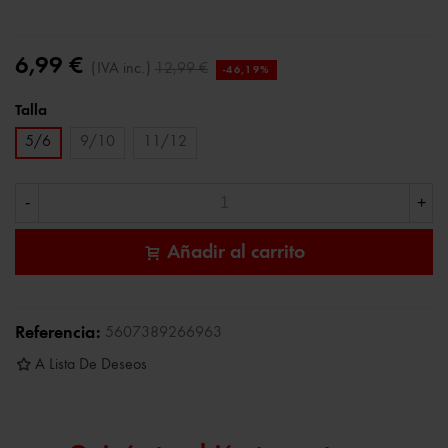
6,99 €
(IVA inc.)
12,99 €
-46,19%
Talla
5/6
9/10
11/12
-
+
Añadir al carrito
Referencia:
5607389266963
A Lista De Deseos