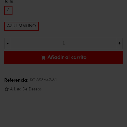
Talla
8
AZUL MARINO
-
+
Añadir al carrito
Referencia:
KG-BS3647-61
A Lista De Deseos