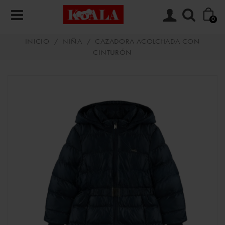
0
INICIO
/
NIÑA
/
CAZADORA ACOLCHADA CON
CINTURÓN