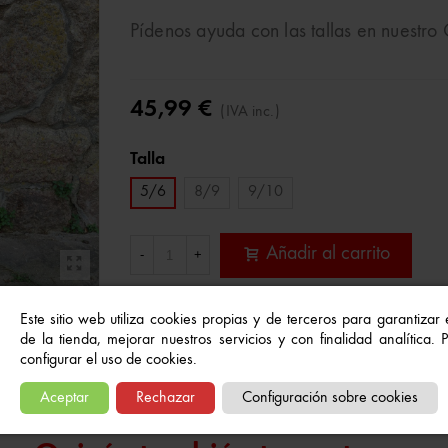
Pídenos ayuda con las tallas en nuestr
45,99 €
(IVA inc.)
Talla
5/6
8/9
9/10
Añadir al carrito
-
+
Este sitio web utiliza cookies propias y de terceros para garantizar
Referencia:
5604463731003
de la tienda, mejorar nuestros servicios y con finalidad analítica.
A Lista De Deseos
configurar el uso de cookies.
Aceptar
Rechazar
Configuración sobre cookies