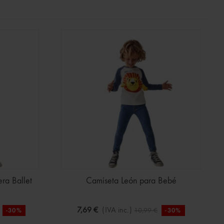
ra Ballet
Camiseta León para Bebé
7,69 €
(IVA inc.)
10,99 €
-30%
-30%