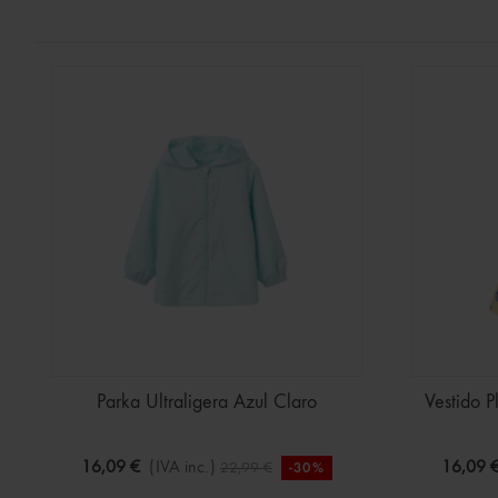
Parka Ultraligera Azul Claro
Vestido P
16,09 €
(IVA inc.)
16,09 
22,99 €
-30%