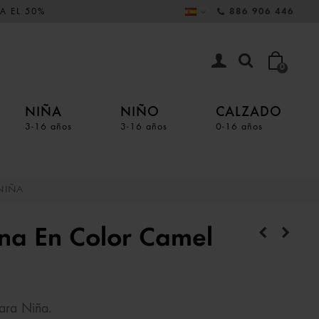
A EL 50%
886 906 446
0
NIÑA
NIÑO
CALZADO
3-16 años
3-16 años
0-16 años
NIÑA
a En Color Camel
ara Niña.