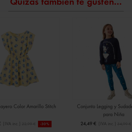
Quizás también te gusten...
layero Color Amarillo Stitch
Conjunto Legging y Sudade
para Niña
€
(IVA inc.)
24,49 €
(IVA inc.)
22,99 €
34,99 €
-30%