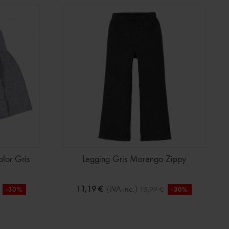
olor Gris
Legging Gris Marengo Zippy
11,19 €
(IVA inc.)
15,99 €
-30%
-30%