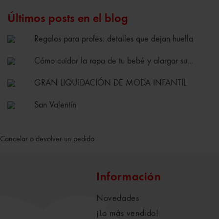
Últimos posts en el blog
Regalos para profes: detalles que dejan huella
Cómo cuidar la ropa de tu bebé y alargar su...
GRAN LIQUIDACIÓN DE MODA INFANTIL
San Valentín
Cancelar o devolver un pedido
Información
Novedades
¡Lo más vendido!