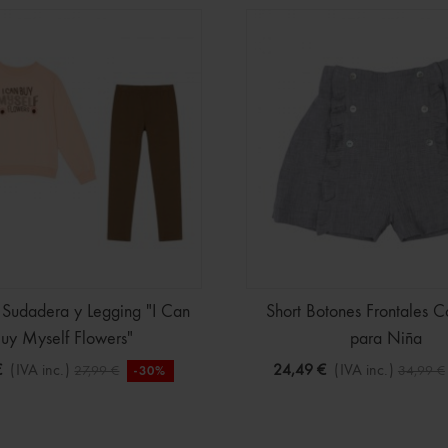
 Sudadera y Legging "I Can
Short Botones Frontales C
uy Myself Flowers"
para Niña
€
(IVA inc.)
24,49 €
(IVA inc.)
27,99 €
34,99 €
-30%