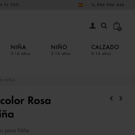
A EL 50%
886 906 446
0
NIÑA
NIÑO
CALZADO
3-16 años
3-16 años
0-16 años
RA NIÑA
 color Rosa
iña
do para Niña