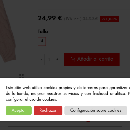
24,99 €
(IVA inc.)
31,99 €
-21,88%
Talla
4
Añadir al carrito
-
+
Referencia:
KG-XH4313-24
Este sitio web utiliza cookies propias y de terceros para garantizar
A Lista De Deseos
de la tienda, mejorar nuestros servicios y con finalidad analítica.
configurar el uso de cookies.
Aceptar
Rechazar
Configuración sobre cookies
Quizás también te gusten...