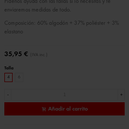
Pídenos ayuda con las tallas si lo necesitas y te
enviaremos medidas de todo.
Composición: 60% algodón + 37% poliéster + 3%
elastano
35,95 €
(IVA inc.)
Talla
4
6
-
+
Añadir al carrito