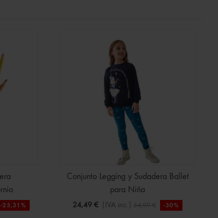
era
Conjunto Legging y Sudadera Ballet
rnio
para Niña
24,49 €
(IVA inc.)
34,99 €
-25,31%
-30%