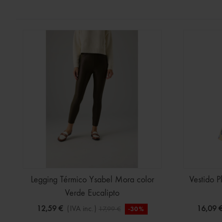
Legging Térmico Ysabel Mora color
Vestido P
Verde Eucalipto
12,59 €
(IVA inc.)
16,09 
17,99 €
-30%