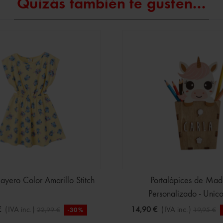
Quizás también te gusten...
layero Color Amarillo Stitch
Portalápices de Mad
Personalizado - Unico
€
(IVA inc.)
14,90 €
(IVA inc.)
22,99 €
19,95 €
-30%