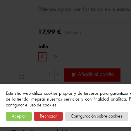
Pídenos ayuda con las tallas en nuestras
17,99 €
(IVA inc.)
Talla
6
16
Añadir al carrito
-
+
Este sitio web utiliza cookies propias y de terceros para garantizar
Referencia:
8434506751227
de la tienda, mejorar nuestros servicios y con finalidad analítica.
A Lista De Deseos
configurar el uso de cookies.
Aceptar
Rechazar
Configuración sobre cookies